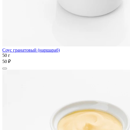
Соус гранатовый (наршараб)
50 г
50 ₽