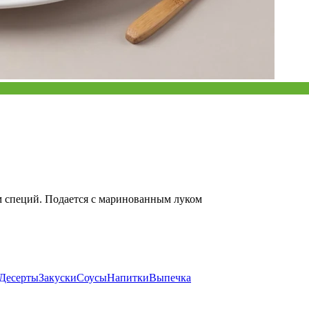
 специй. Подается с маринованным луком
Десерты
Закуски
Соусы
Напитки
Выпечка