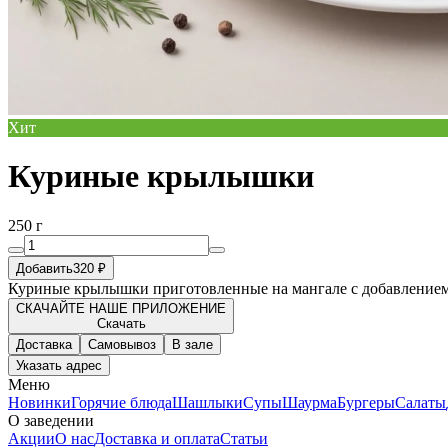
Хит
Куриные крылышки
250 г
Добавить
320 ₽
Куриные крылышки приготовленные на мангале с добавлением
СКАЧАЙТЕ НАШЕ ПРИЛОЖЕНИЕ
Скачать
Доставка
Самовывоз
В зале
Указать адрес
Меню
Новинки
Горячие блюда
Шашлыки
Супы
Шаурма
Бургеры
Салаты
О заведении
Акции
О нас
Доставка и оплата
Статьи