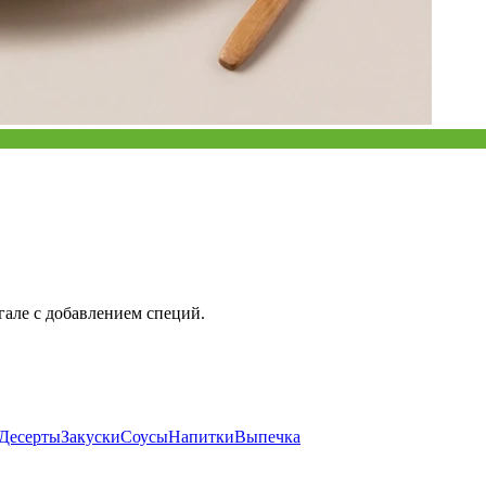
але с добавлением специй.
Десерты
Закуски
Соусы
Напитки
Выпечка