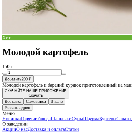
Хит
Молодой картофель
150 г
Добавить
200 ₽
Молодой картофель и бараний курдюк приготовленный на манг
СКАЧАЙТЕ НАШЕ ПРИЛОЖЕНИЕ
Скачать
Доставка
Самовывоз
В зале
Указать адрес
Меню
Новинки
Горячие блюда
Шашлыки
Супы
Шаурма
Бургеры
Салаты
О заведении
Акции
О нас
Доставка и оплата
Статьи