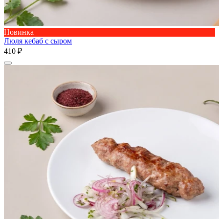
Новинка
Люля кебаб с сыром
410 ₽