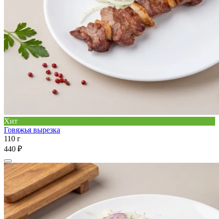
Хит
Говяжья вырезка
110 г
440 ₽